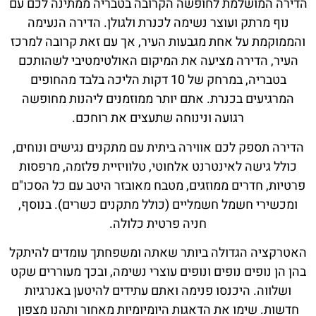
הדירה המושלמת לחופשה הקרובה בטבריה ממתינה לכם עם
נוף מרתק ועוצר נשימה לכנרת ולגולן. הדירה הנעימה
והממוקמת על אחת מגבעות העיר, אך עם זאת קרובה למרכז
העיר, הדירה מציעה את המיקום האולטימטיבי לשהותכם
בטבריה, במרחק של 10 דקות הליכה בלבד מהחופים
המרגיעים בכנרת. אתם יותר ממוזמנים ליהנות מחופשה
רגועה ונינוחה שתעצים את רוחכם.
הדירה תספק לכם אווירה ביתית עם מתקנים נגישים ונוחים,
כולל גישה לאינטרנט אלחוטי, טלוויזיית פלזמה, מרפסות
פרטיות, חדרים ממוזגים, מטבח מאובזר היטב עם כל הסכו"ם
ומכשירי חשמל חשמליים (כולל מתקנים כשרים). בנוסף,
חניה פרטית כלולה.
האטרקציה הגדולה ביותר שאתה ומשפחתך עומדים להיתקל
בהן הן נופים נופים ונופים עוצרי נשימה, ובכך מעוררים שקט
ושלווה. היכנסו פנימה ואתם עתידים להיטען באנרגיות
חדשות. שימו את הדאגות היומיומיות מאחור ותהנו מצפון